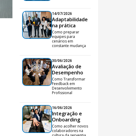
14/07/2026
Adaptabilidade
na prática
Como preparar
equipes para
cenários em
constante mudança
30/06/2026
Avaliação de
Desempenho
Como Transformar
Feedback em
Desenvolvimento
Profissional
16/06/2026
Integração e
Onboarding
Como acolher novos
colaboradores na
cultura da serventia