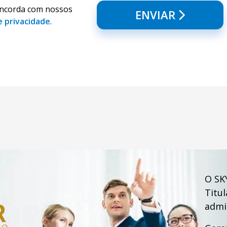
oncorda com nossos
ENVIAR
e privacidade
.
O SK
Titu
admi