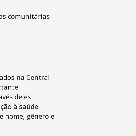
as comunitárias
dados na Central
rtante
avés deles
lação à saúde
de nome, gênero e