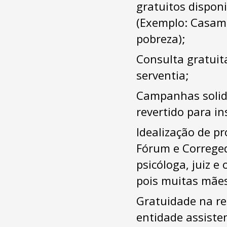
gratuitos disponi
(Exemplo: Casame
pobreza);
Consulta gratuit
serventia;
Campanhas solidá
revertido para in
Idealização de p
Fórum e Correged
psicóloga, juiz e
pois muitas mães
Gratuidade na rea
entidade assisten