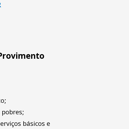
R
 Provimento
to;
 pobres;
erviços básicos e