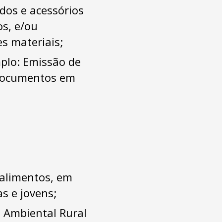
dos e acessórios
os, e/ou
s materiais;
mplo: Emissão de
 documentos em
 alimentos, em
s e jovens;
o Ambiental Rural