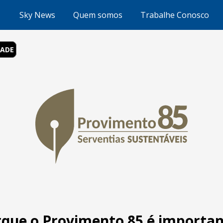
Sky News
Quem somos
Trabalhe Conosco
DADE
rque o Provimento 85 é importa