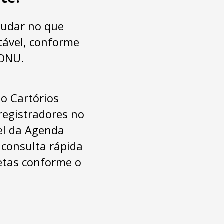
ajudar no que
tável, conforme
 ONU.
to
Cartórios
registradores no
el da Agenda
consulta rápida
etas conforme o