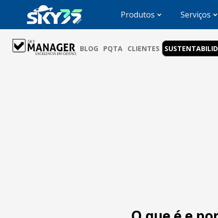
Produtos
Serviços
BLOG
PQTA
CLIENTES
SUSTENTABILI
O que é e po