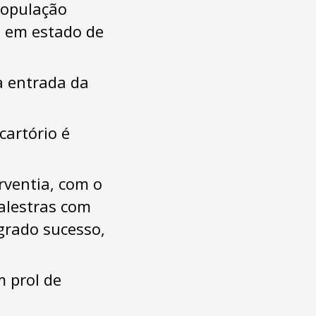
 população
s em estado de
a entrada da
cartório é
rventia, com o
alestras com
ogrado sucesso,
m prol de