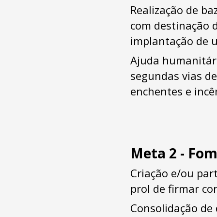
Realização de ba
com destinação da
implantação de u
Ajuda humanitári
segundas vias d
enchentes e incê
Meta 2 - Fom
Criação e/ou par
prol de firmar c
Consolidação de 